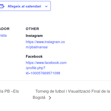
Afegeix al calendari
ADOR
OTHER
ista
Instagram
https://www.instagram.co
m/pbalmansa/
Facebook
https://www.facebook.com
/profile.php?
id=100057669571098
 la PB «Els
Torneig de futbol i Visualització Final de
Bogotá