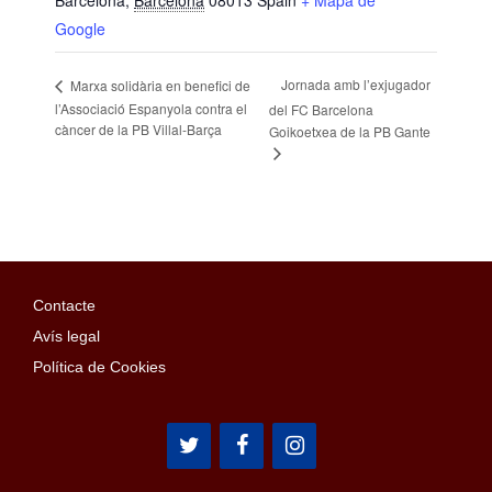
Google
Jornada amb l’exjugador
Marxa solidària en benefici de
l’Associació Espanyola contra el
del FC Barcelona
càncer de la PB Villal-Barça
Goikoetxea de la PB Gante
Contacte
Avís legal
Política de Cookies