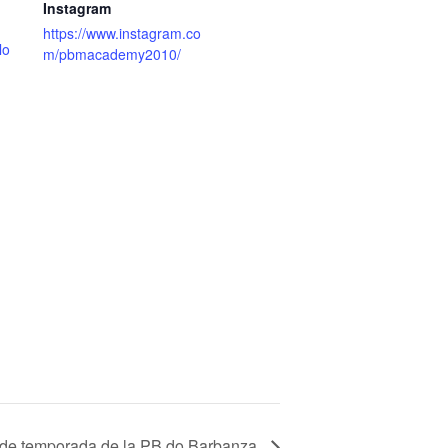
Instagram
https://www.instagram.co
lo
m/pbmacademy2010/
l de temporada de la PB do Barbanza