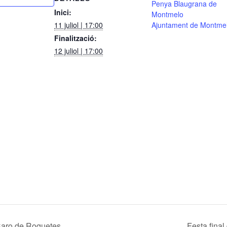
Penya Blaugrana de
Inici:
Montmelo
11 juliol | 17:00
Ajuntament de Montme
Finalització:
12 juliol | 17:00
Caro de Roquetes
Festa fina