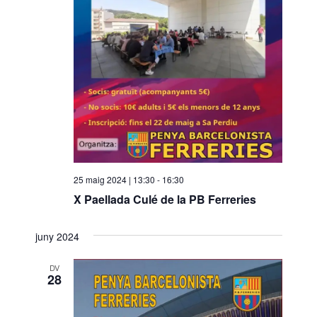
o
n
a
u
n
a
d
a
t
a
.
25 maig 2024 | 13:30
-
16:30
X Paellada Culé de la PB Ferreries
juny 2024
DV
28