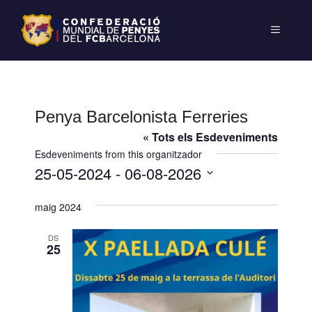
Penya Barcelonista Ferreries
« Tots els Esdeveniments
Esdeveniments from this organitzador
25-05-2024
 - 
06-08-2026
S
maig 2024
e
l
DS
e
25
c
c
i