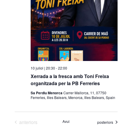
10 juliol | 20:30
-
22:00
Xerrada a la fresca amb Toni Freixa
organitzada per la PB Ferreries
Sa Perdiu Menorca
Carrer Mallorca, 11, 07750
Ferreries, Illes Balears, Menorca, Illes Balears, Spain
Esdeveniments
anteriors
Avui
Esdeveniments
posteriors