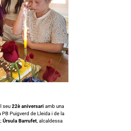
l seu
22è aniversari
amb una
a PB Puigverd de Lleida i de la
;
Úrsula Barrufet
, alcaldessa