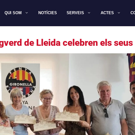
QUI SOM
NOTÍCIES
SERVEIS
ACTES
C
igverd de Lleida celebren els seus