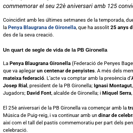
commemorar el seu 22è aniversari amb 125 convi
Coincidint amb les últimes setmanes de la temporada, due
la
Penya Blaugrana de Gironella
, que ha assolit
25 anys d’
des de la seva creació.
Un quart de segle de vida de la PB Gironella
La
Penya Blaugrana Gironella
(Federació de Penyes Bages
que va aplegar
un centenar de penyistes
. A més dels mem
mateixa federació
. L’acte va comptar amb la presència d’
Josep Rial
, president de la PB Gironella;
Ignasi Montagut
Jugadors;
David Font
, alcalde de Gironella; i
Miquel Serra
El 25è aniversari de la PB Gironella va començar amb la
tr
Música de Puig-reig, i va continuar amb un
dinar de celebr
així com el tall del pastís commemoratiu per part dels pen
celebració.