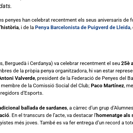
dats.
s penyes han celebrat recentment els seus aniversaris de f
història
, i de la
Penya Barcelonista de Puigverd de Lleida
,
, Berguedà i Cerdanya) va celebrar recentment el seu
25è a
bres de la pròpia penya organitzadora, hi van estar repre
Antoni Valverde
, president de la Federació de Penyes del B
, membre de la Comissió Social del Club;
Paco Martínez
, m
, regidors d’Esports.
adicional ballada de sardanes
, a càrrec d’un grup d’Alumne
ació
. En el transcurs de l’acte, va destacar l’
homenatge als 
yistes més joves. També es va fer entrega d’un record a tot