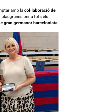
comptar amb la
col·laboració de
s blaugranes per a tots els
 de gran germanor barcelonista
.