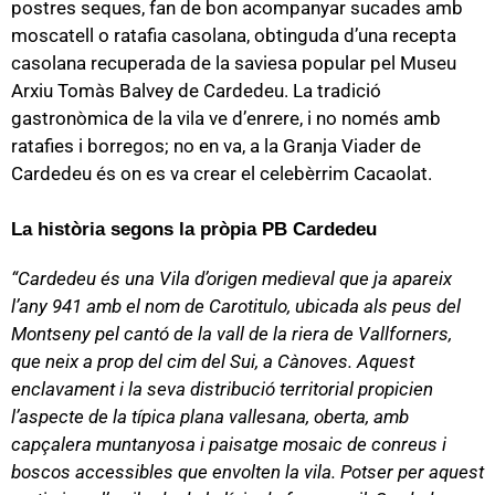
postres seques, fan de bon acompanyar sucades amb
moscatell o ratafia casolana, obtinguda d’una recepta
casolana recuperada de la saviesa popular pel Museu
Arxiu Tomàs Balvey de Cardedeu. La tradició
gastronòmica de la vila ve d’enrere, i no només amb
ratafies i borregos; no en va, a la Granja Viader de
Cardedeu és on es va crear el celebèrrim Cacaolat.
La història segons la pròpia PB Cardedeu
“Cardedeu és una Vila d’origen medieval que ja apareix
l’any 941 amb el nom de Carotitulo, ubicada als peus del
Montseny pel cantó de la vall de la riera de Vallforners,
que neix a prop del cim del Sui, a Cànoves. Aquest
enclavament i la seva distribució territorial propicien
l’aspecte de la típica plana vallesana, oberta, amb
capçalera muntanyosa i paisatge mosaic de conreus i
boscos accessibles que envolten la vila. Potser per aquest