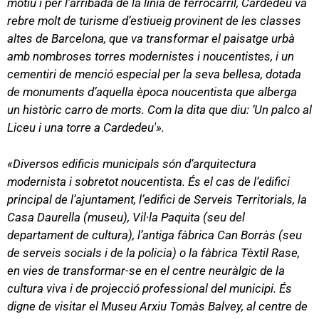
motiu i per l’arribada de la línia de ferrocarril, Cardedeu va
rebre molt de turisme d’estiueig provinent de les classes
altes de Barcelona, que va transformar el paisatge urbà
amb nombroses torres modernistes i noucentistes, i un
cementiri de menció especial per la seva bellesa, dotada
de monuments d’aquella època noucentista que alberga
un històric carro de morts. Com la dita que diu: ‘Un palco al
Liceu i una torre a Cardedeu'».
«Diversos edificis municipals són d’arquitectura
modernista i sobretot noucentista. És el cas de l’edifici
principal de l’ajuntament, l’edifici de Serveis Territorials, la
Casa Daurella (museu), Vil·la Paquita (seu del
departament de cultura), l’antiga fàbrica Can Borràs (seu
de serveis socials i de la policia) o la fàbrica Tèxtil Rase,
en vies de transformar-se en el centre neuràlgic de la
cultura viva i de projecció professional del municipi. És
digne de visitar el Museu Arxiu Tomàs Balvey, al centre de