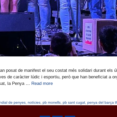
 posat de manifest el seu costat més solidari durant els úl
atives de caràcter lúdic i esportiu, però que han beneficiat a
sat, la Penya …
Read more
ndial de penyes
,
notícies
,
pb monells
,
pb sant cugat
,
penya del barça t