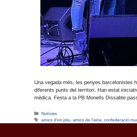
Una vegada més, les penyes barcelonistes han
diferents punts del territori. Han estat inici
mèdica. Festa a la PB Monells Dissabte pas
Notícies
amics d'en pitu
,
amics de l'aina
,
confederació mu