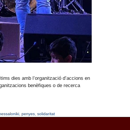
tims dies amb l’organització d’accions en
 organitzacions benèfiques o de recerca
hessaloniki
,
penyes
,
solidaritat