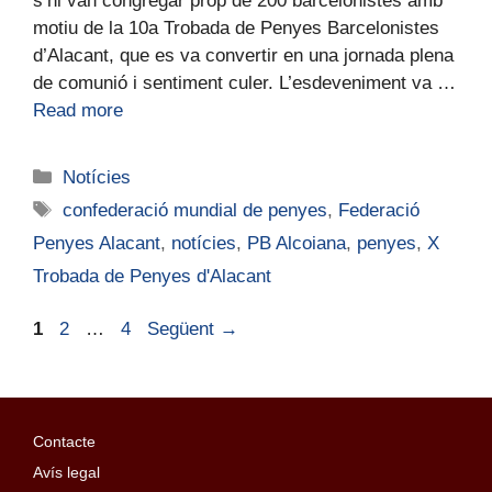
s’hi van congregar prop de 200 barcelonistes amb
motiu de la 10a Trobada de Penyes Barcelonistes
d’Alacant, que es va convertir en una jornada plena
de comunió i sentiment culer. L’esdeveniment va …
Read more
Notícies
confederació mundial de penyes
,
Federació
Penyes Alacant
,
notícies
,
PB Alcoiana
,
penyes
,
X
Trobada de Penyes d'Alacant
1
2
…
4
Següent
→
Contacte
Avís legal