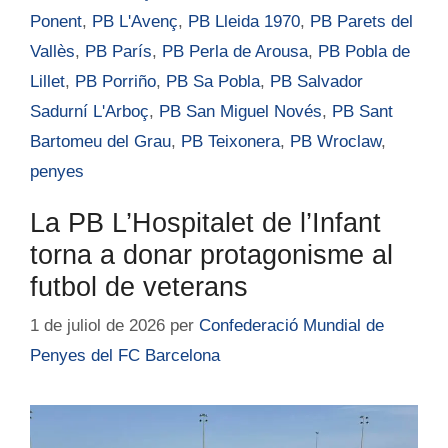
Ponent
,
PB L'Avenç
,
PB Lleida 1970
,
PB Parets del
Vallès
,
PB París
,
PB Perla de Arousa
,
PB Pobla de
Lillet
,
PB Porriño
,
PB Sa Pobla
,
PB Salvador
Sadurní L'Arboç
,
PB San Miguel Novés
,
PB Sant
Bartomeu del Grau
,
PB Teixonera
,
PB Wroclaw
,
penyes
La PB L’Hospitalet de l’Infant
torna a donar protagonisme al
futbol de veterans
1 de juliol de 2026
per
Confederació Mundial de
Penyes del FC Barcelona