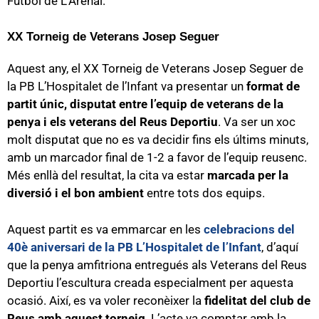
Futbol de L’Arenal.
XX Torneig de Veterans Josep Seguer
Aquest any, el XX Torneig de Veterans Josep Seguer de
la PB L’Hospitalet de l’Infant va presentar un
format de
partit únic, disputat entre l’equip de veterans de la
penya i els veterans del Reus Deportiu
. Va ser un xoc
molt disputat que no es va decidir fins els últims minuts,
amb un marcador final de 1-2 a favor de l’equip reusenc.
Més enllà del resultat, la cita va estar
marcada per la
diversió i el bon ambient
entre tots dos equips.
Aquest partit es va emmarcar en les
celebracions del
40è aniversari de la PB L’Hospitalet de l’Infant
, d’aquí
que la penya amfitriona entregués als Veterans del Reus
Deportiu l’escultura creada especialment per aquesta
ocasió. Així, es va voler reconèixer la
fidelitat del club de
Reus amb aquest torneig
. L’acte va comptar amb la