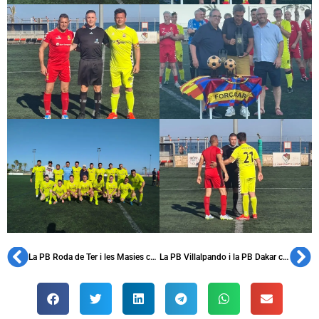
La PB Roda de Ter i les Masies celebra el seu 37è aniversari i homenatja Isidre Costa
La PB Villalpando i la PB Dakar commemoren els seus aniversaris