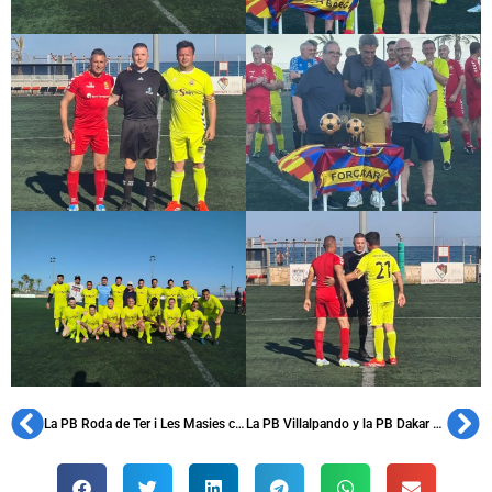
La PB Roda de Ter i Les Masies celebra su 37º aniversario y homenajea a Isidre Costa
La PB Villalpando y la PB Dakar conmemoran sus aniversarios