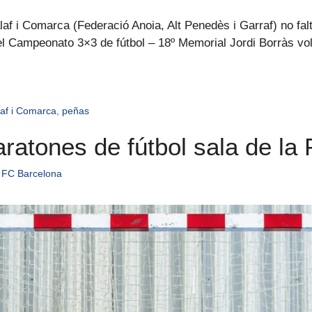
f i Comarca (Federació Anoia, Alt Penedès i Garraf) no falt
el Campeonato 3×3 de fútbol – 18º Memorial Jordi Borràs volv
af i Comarca
,
peñas
aratones de fútbol sala de l
 FC Barcelona