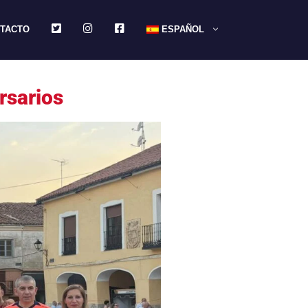
TWITTER
INSTAGRAM
FACEBOOK
TACTO
ESPAÑOL
rsarios