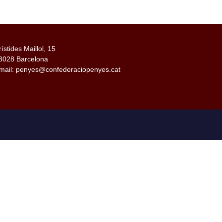
rístides Maillol, 15
8028 Barcelona
mail: penyes@confederaciopenyes.cat