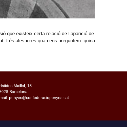
ó que existeix certa relació de l’aparició de
itat. I és aleshores quan ens preguntem: quina
rístides Maillol, 15
8028 Barcelona
mail: penyes@confederaciopenyes.cat