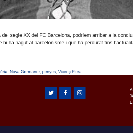
del segle XX del FC Barcelona, podríem arribar a la conclusi
e hi ha hagut al barcelonisme i que ha perdurat fins l’actual
tòria
,
Nova Germanor
,
penyes
,
Vicenç Piera
A
0
E