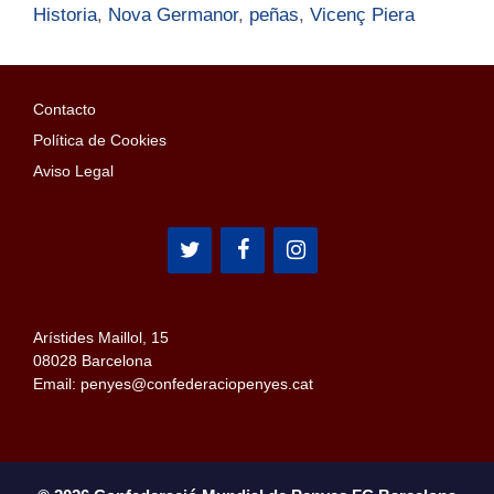
Historia
,
Nova Germanor
,
peñas
,
Vicenç Piera
Contacto
Política de Cookies
Aviso Legal
Arístides Maillol, 15
08028 Barcelona
Email: penyes@confederaciopenyes.cat