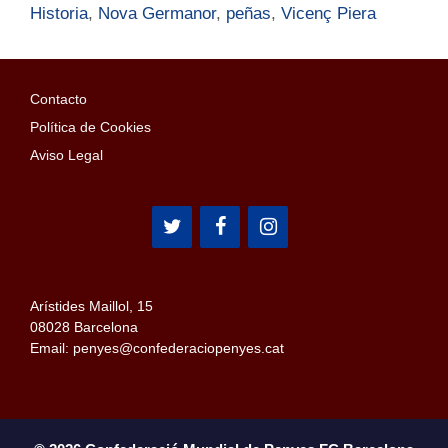
Historia
,
Nova Germanor
,
peñas
,
Vicenç Piera
Contacto
Política de Cookies
Aviso Legal
Arístides Maillol, 15
08028 Barcelona
Email: penyes@confederaciopenyes.cat