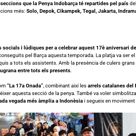
 seccions que la Penya Indobarça té repartides pel país
del
ccions més:
Solo, Depok, Cikampek, Tegal, Jakarta, Indra
s socials i lúdiques per a celebrar aquest 17è aniversari d
aconseguits pel Barça aquesta temporada. La platja va ser el 
is a tots els assistents. Amb la presència de culers grans 
ugrana entre tots els presents
.
com
“La 17a Onada”
, combinant així les
arrels catalanes del
 néixer aquesta secció de la penya. També va voler simbolitz
ada vegada més àmplia a Indonèsia
i segueix en moviment 