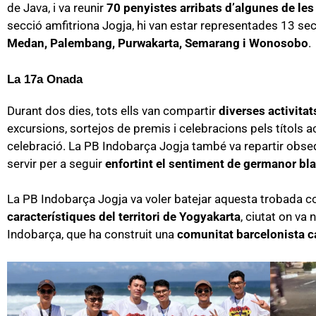
de Java, i va reunir
70 penyistes arribats d’algunes de les
secció amfitriona Jogja, hi van estar representades 13 se
Medan, Palembang, Purwakarta, Semarang i Wonosobo
.
La 17a Onada
Durant dos dies, tots ells van compartir
diverses activitat
excursions, sortejos de premis i celebracions pels títols 
celebració. La PB Indobarça Jogja també va repartir obsequ
servir per a seguir
enfortint el sentiment de germanor bla
La PB Indobarça Jogja va voler batejar aquesta trobada 
característiques del territori de Yogyakarta
, ciutat on va
Indobarça, que ha construit una
comunitat barcelonista c