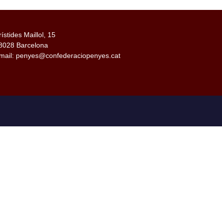
rístides Maillol, 15
8028 Barcelona
mail: penyes@confederaciopenyes.cat