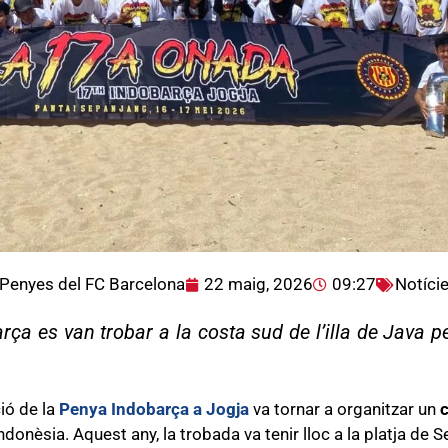
Penyes del FC Barcelona
22 maig, 2026
09:27
Notíci
a es van trobar a la costa sud de l’illa de Java p
ció de la
Penya Indobarça a Jogja
va tornar a organitzar un
c
onèsia. Aquest any, la trobada va tenir lloc a la platja de Se