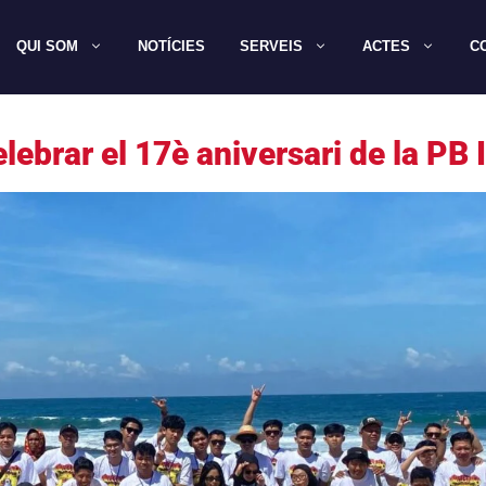
QUI SOM
NOTÍCIES
SERVEIS
ACTES
C
lebrar el 17è aniversari de la PB