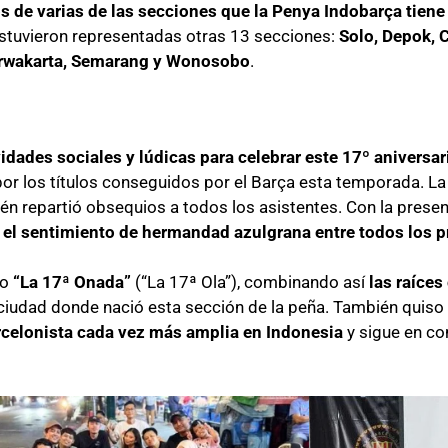
s de varias de las secciones que la Penya Indobarça tiene 
 estuvieron representadas otras 13 secciones:
Solo, Depok, 
rwakarta, Semarang y Wonosobo
.
vidades sociales y lúdicas para celebrar este 17º aniversa
or los títulos conseguidos por el Barça esta temporada. La 
én repartió obsequios a todos los asistentes. Con la presen
 el sentimiento de hermandad azulgrana entre todos los 
mo
“La 17ª Onada”
(“La 17ª Ola”), combinando así
las raíces
 ciudad donde nació esta sección de la peña. También quiso
celonista cada vez más amplia en Indonesia
y sigue en co