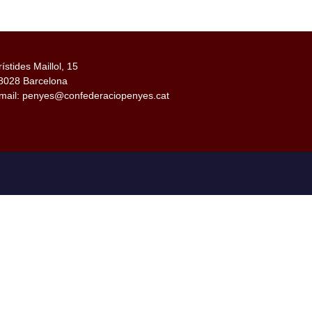
rístides Maillol, 15
8028 Barcelona
mail: penyes@confederaciopenyes.cat