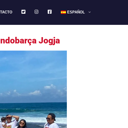
TWITTER
INSTAGRAM
FACEBOOK
TACTO
ESPAÑOL
 Indobarça Jogja