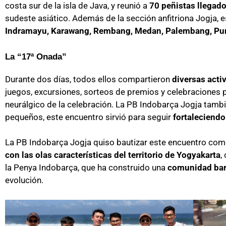
costa sur de la isla de Java, y reunió a
70 peñistas llegado
sudeste asiático. Además de la sección anfitriona Jogja,
Indramayu, Karawang, Rembang, Medan, Palembang, Pu
La “17ª Onada”
Durante dos días, todos ellos compartieron
diversas acti
juegos, excursiones, sorteos de premios y celebraciones p
neurálgico de la celebración. La PB Indobarça Jogja tambi
pequeños, este encuentro sirvió para seguir
fortaleciendo
La PB Indobarça Jogja quiso bautizar este encuentro co
con las olas características del territorio de Yogyakarta
,
la Penya Indobarça, que ha construido una
comunidad bar
evolución.