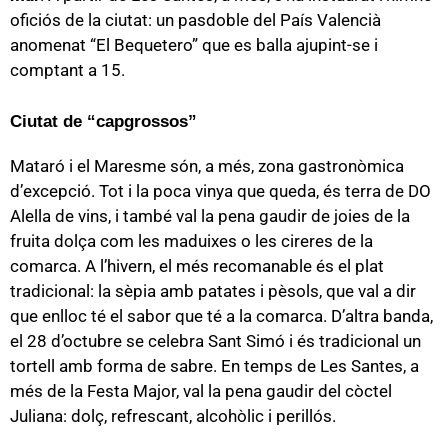
oficiós de la ciutat: un pasdoble del País Valencià
anomenat “El Bequetero” que es balla ajupint-se i
comptant a 15.
Ciutat de “capgrossos”
Mataró i el Maresme són, a més, zona gastronòmica
d’excepció. Tot i la poca vinya que queda, és terra de DO
Alella de vins, i també val la pena gaudir de joies de la
fruita dolça com les maduixes o les cireres de la
comarca. A l’hivern, el més recomanable és el plat
tradicional: la sèpia amb patates i pèsols, que val a dir
que enlloc té el sabor que té a la comarca. D’altra banda,
el 28 d’octubre se celebra Sant Simó i és tradicional un
tortell amb forma de sabre. En temps de Les Santes, a
més de la Festa Major, val la pena gaudir del còctel
Juliana: dolç, refrescant, alcohòlic i perillós.