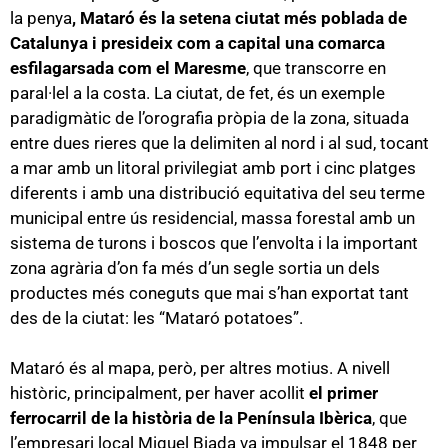
la penya
, Mataró és la setena ciutat més poblada de
Catalunya i presideix com a capital una comarca
esfilagarsada com el Maresme
, que transcorre en
paral·lel a la costa. La ciutat, de fet, és un exemple
paradigmàtic de l’orografia pròpia de la zona, situada
entre dues rieres que la delimiten al nord i al sud, tocant
a mar amb un litoral privilegiat amb port i cinc platges
diferents i amb una distribució equitativa del seu terme
municipal entre ús residencial, massa forestal amb un
sistema de turons i boscos que l’envolta i la important
zona agrària d’on fa més d’un segle sortia un dels
productes més coneguts que mai s’han exportat tant
des de la ciutat: les “Mataró potatoes”.
Mataró és al mapa, però, per altres motius. A nivell
històric, principalment, per haver acollit
el primer
ferrocarril de la història de la Península Ibèrica
, que
l’empresari local Miquel Biada va impulsar el 1848 per