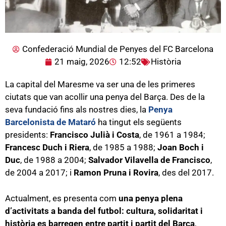
Confederació Mundial de Penyes del FC Barcelona
21 maig, 2026
12:52
Història
La capital del Maresme va ser una de les primeres
ciutats que van acollir una penya del Barça. Des de la
seva fundació fins als nostres dies, la
Penya
Barcelonista de Mataró
ha tingut els següents
presidents:
Francisco Julià i Costa
, de 1961 a 1984;
Francesc Duch i Riera
, de 1985 a 1988;
Joan Boch i
Duc
, de 1988 a 2004;
Salvador Vilavella de Francisco
,
de 2004 a 2017; i
Ramon Pruna i Rovira
, des del 2017.
Actualment, es presenta com
una penya plena
d’activitats a banda del futbol: cultura, solidaritat i
història es barregen entre partit i partit del Barça
,