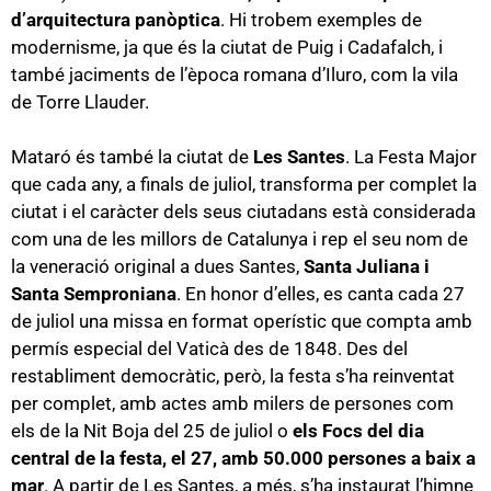
d’arquitectura panòptica
. Hi trobem exemples de
modernisme, ja que és la ciutat de Puig i Cadafalch, i
també jaciments de l’època romana d’Iluro, com la vila
de Torre Llauder.
Mataró és també la ciutat de
Les Santes
. La Festa Major
que cada any, a finals de juliol, transforma per complet la
ciutat i el caràcter dels seus ciutadans està considerada
com una de les millors de Catalunya i rep el seu nom de
la veneració original a dues Santes,
Santa Juliana i
Santa Semproniana
. En honor d’elles, es canta cada 27
de juliol una missa en format operístic que compta amb
permís especial del Vaticà des de 1848. Des del
restabliment democràtic, però, la festa s’ha reinventat
per complet, amb actes amb milers de persones com
els de la Nit Boja del 25 de juliol o
els Focs del dia
central de la festa, el 27, amb 50.000 persones a baix a
mar
. A partir de Les Santes, a més, s’ha instaurat l’himne