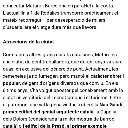
connectar Mataró i Barcelona en paral·lel a la costa.
L’actual línia 1 de Rodalies transcorre pràcticament el
mateix recorregut, i, per desesperació de milers
d’usuaris, ara el viatge dura més que llavors.
Atraccions de la ciutat
Com tantes altres grans ciutats catalanes, Mataró és
una ciutat de gent treballadora, que durant anys va viure
quasi en exclusiva del gènere de punt. Actualment, les
xemeneies ja no fumegen, però manté el
caràcter obrer i
popular
, de gent d’orígens diversos que conviu. En els
últims anys, s’ha volgut apostar pel coneixement amb la
ciutat universitària del TecnoCampus i el turisme. Entre
el patrimoni que val la pena visitar, trobem la
Nau Gaudí,
primer edifici del genial arquitecte català
, la Capella
dels Dolors (considerada la millor mostra de barroc
català) o
l’edifici de la Presó, el primer exemple