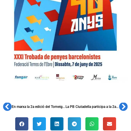
En marxa la 2a edició del Torneig de Futbol Infantil de la PB Dakar
La PB Ciutadella participa a la 2a Trobada Solidària de Penyes de la seva localitat