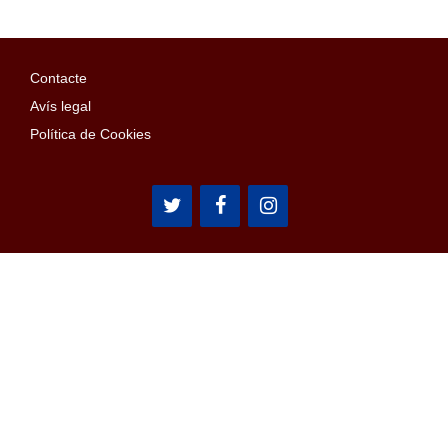
Contacte
Avís legal
Política de Cookies
Arístides Maillol, 15
08028 Barcelona
Email: penyes@confederaciopenyes.cat
© 2026 Confederació Mundial de Penyes FC Barcelona