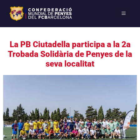
La PB Ciutadella participa a la 2a
Trobada Solidària de Penyes de la
seva localitat