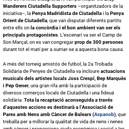
Wanderers Ciutadella Supporters
–organitzadors de la
iniciativa–, la
Penya Madridista de Ciutadella
i la
Penya
Orient de Ciutadella
, que van disputar diferents partits
entre ells on
la concòrdia i el bon ambient van ser els
principals protagonistes
. L’escenari va ser el Camp de
Son Marçal, on es van congregar
prop de 300 persones
durant tot el matí per a sumar-se a aquesta bona causa.
A més del torneig amistós de futbol, la 2a Trobada
Solidària de Penyes de Ciutadella va incloure
actuacions
musicals dels artistes locals Joss Crespí, Bep Marquès
i Pep Gener
, una gran rifa amb la participació de
diversos comerços locals de Ciutadella i una fideuá
solidària.
Tota la recaptació aconseguida a través
d’aquestes accions es destinarà a l’Associació de
Pares amb Nens amb Càncer de Balears (
Aspanob
)
, que
treballa per a millorar la qualitat de vida de nens i nenes
amb càncer i proporciona ajuda econòmica i social a les