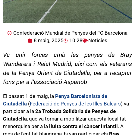
Confederació Mundial de Penyes del FC Barcelona
8 maig, 2025
10:28
Notícies
Va unir forces amb les penyes de Bray
Wanderers i Reial Madrid, així com els veterans
de la Penya Orient de Ciutadella, per a recaptar
fons per a l’associació Aspanob
El passat 1 de maig, la
Penya Barcelonista de
Ciutadella
(
Federació de Penyes de les Illes Balears
) va
participar a la
2a Trobada Solidària de Penyes de
Ciutadella
, que va tornar a mobilitzar aquesta localitat
menorquina per a la
lluita contra el càncer infantil
. A
més de l’entitat blaugrana, hi van participar els
Bray