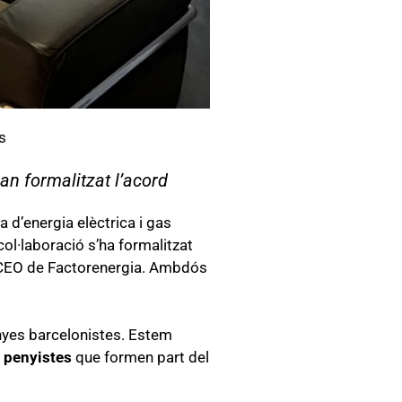
s
an formalitzat l’acord
ra d’energia elèctrica i gas
ol·laboració s’ha formalitzat
 CEO de Factorenergia. Ambdós
nyes barcelonistes. Estem
s penyistes
que formen part del