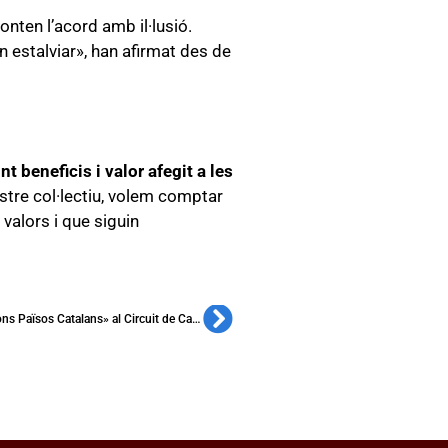
ronten l’acord amb il·lusió.
 estalviar», han afirmat des de
nt beneficis i valor afegit a les
ostre col·lectiu, volem comptar
valors i que siguin
T’esperem a la «Trobada de Penyes Barcelonistes – Federacions Països Catalans» al Circuit de Catalunya!