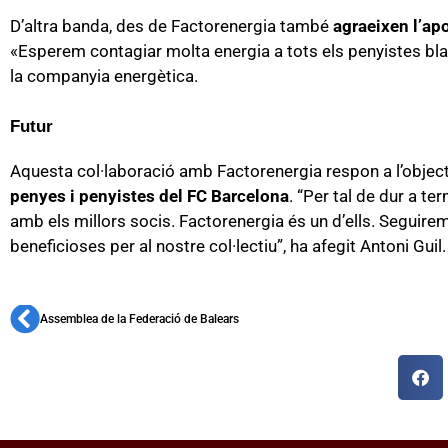
D’altra banda, des de Factorenergia també
agraeixen
l’ap
«Esperem contagiar molta energia a tots els penyistes blau
la companyia energètica.
Futur
Aquesta col·laboració amb Factorenergia respon a l’objec
penyes i penyistes del FC Barcelona
. “Per tal de dur a t
amb els millors socis. Factorenergia és un d’ells. Seguire
beneficioses per al nostre col·lectiu”, ha afegit Antoni Guil
Assemblea de la Federació de Balears