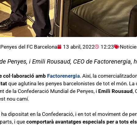
 Penyes del FC Barcelona
13 abril, 2022
12:23
Notície
de Penyes, i Emili Rousaud, CEO de Factorenergia, h
e col·laboració amb
Factorenergia
. Així, la comercialitzado
itat
que aglutina les penyes barcelonistes de tot el món. La c
ent de la Confederació Mundial de Penyes, i
Emili Rousaud
,
est nou camí.
ha dipositat en la Confederació, i en tot el moviment de pe
parts, i que
comportarà avantatges especials per a tots el