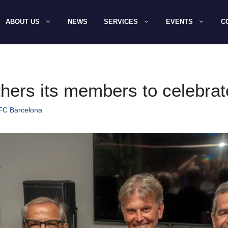
ABOUT US
NEWS
SERVICES
EVENTS
C
hers its members to celebrate
 FC Barcelona