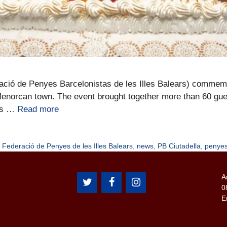
ació de Penyes Barcelonistas de les Illes Balears) commemor
 Menorcan town. The event brought together more than 60 gue
ers …
Read more
,
Federació de Penyes de les Illes Balears
,
news
,
PB Ciutadella
,
penye
A
0
E