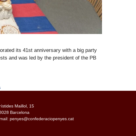
ated its 41st anniversary with a big party
sts and was led by the president of the PB
s
rístides Maillol, 15
8028 Barcelona
mail: penyes@confederaciopenyes.cat