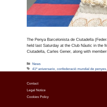
The Penya Barcelonista de Ciutadella (Feder
held last Saturday at the Club Nàutic in the
Ciutadella, Carles Gener, along with memb
News
41º aniversario
,
confederació mundial de penyes
Contact
Legal Notice
Cookies Policy