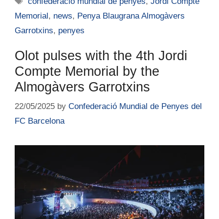
confederació mundial de penyes
,
Jordi Compte
Memorial
,
news
,
Penya Blaugrana Almogàvers
Garrotxins
,
penyes
Olot pulses with the 4th Jordi
Compte Memorial by the
Almogàvers Garrotxins
22/05/2025
by
Confederació Mundial de Penyes del
FC Barcelona