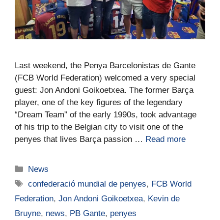
Last weekend, the Penya Barcelonistas de Gante
(FCB World Federation) welcomed a very special
guest: Jon Andoni Goikoetxea. The former Barça
player, one of the key figures of the legendary
“Dream Team” of the early 1990s, took advantage
of his trip to the Belgian city to visit one of the
penyes that lives Barça passion …
Read more
News
confederació mundial de penyes
,
FCB World
Federation
,
Jon Andoni Goikoetxea
,
Kevin de
Bruyne
,
news
,
PB Gante
,
penyes