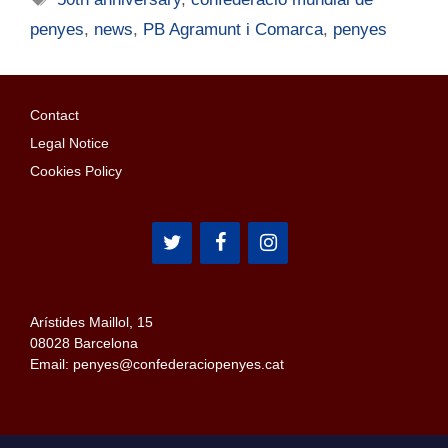
penyes
,
news
,
PB Agramunt i Comarca
,
penyes
Contact
Legal Notice
Cookies Policy
Arístides Maillol, 15
08028 Barcelona
Email: penyes@confederaciopenyes.cat