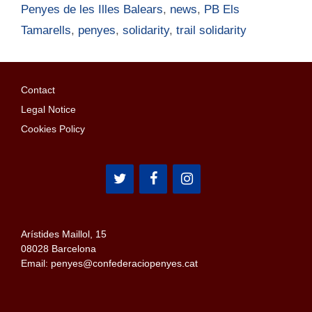
Penyes de les Illes Balears
,
news
,
PB Els
Tamarells
,
penyes
,
solidarity
,
trail solidarity
Contact
Legal Notice
Cookies Policy
Arístides Maillol, 15
08028 Barcelona
Email: penyes@confederaciopenyes.cat