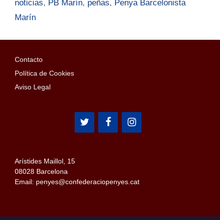
noticias
,
PB Marín
,
peñas
,
Penya Barcelonista
Marín
Contacto
Política de Cookies
Aviso Legal
Arístides Maillol, 15
08028 Barcelona
Email: penyes@confederaciopenyes.cat