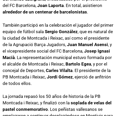
del FC Barcelona,
Joan Laporta
. En total, asistieron
alrededor de un centenar de barcelonistas
.
También participó en la celebración el jugador del primer
equipo de fútbol sala
Sergio González
, que es natural de
la ciudad de Montcada i Reixac, así como el presidente
de la Agrupació Barça Jugadors,
Juan Manuel Asensi
, y
el vicepresidente social del FC Barcelona,
Josep Ignasi
Macià
. La representación municipal estuvo formada por
el alcalde de Montcada i Reixac,
Bartolo Egea
, y por el
concejal de Deportes,
Carles Vilalta
. El presidente de la
PB Montcada i Reixac,
Jordi Gómez
, ejerció de anfitrión
de todos ellos.
La jornada repasó los 50 años de historia de la PB
Montcada i Reixac, y finalizó con la
soplada de velas del
pastel conmemorativo
. Los peñistas vallesanos se
emplazaron a continuar desplazándose en Montjuic para