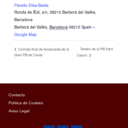
Pavello Elisa Badia
Ronda de ľEst, s/n, 08210 Barberà del Vallès,
Barcelona
Barberà del Vallès
,
Barcelona
08210
Spain
+
Google Map
Tardeo de la PB Sant
Comida final de temporada de la
Gran PB de Ceuta
Celoni
Contacto
Política de Cookies
Aviso Legal