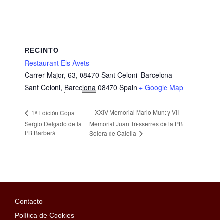
RECINTO
Restaurant Els Avets
Carrer Major, 63, 08470 Sant Celoni, Barcelona
Sant Celoni
,
Barcelona
08470
Spain
+ Google Map
XXIV Memorial Mario Munt y VII
1ª Edición Copa
Sergio Delgado de la
Memorial Juan Tresserres de la PB
PB Barberà
Solera de Calella
Contacto
Política de Cookies