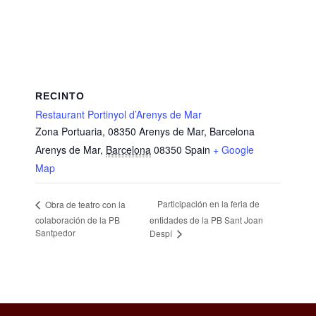
RECINTO
Restaurant Portinyol d’Arenys de Mar
Zona Portuaria, 08350 Arenys de Mar, Barcelona
Arenys de Mar
,
Barcelona
08350
Spain
+ Google
Map
Participación en la feria de
Obra de teatro con la
colaboración de la PB
entidades de la PB Sant Joan
Santpedor
Despí