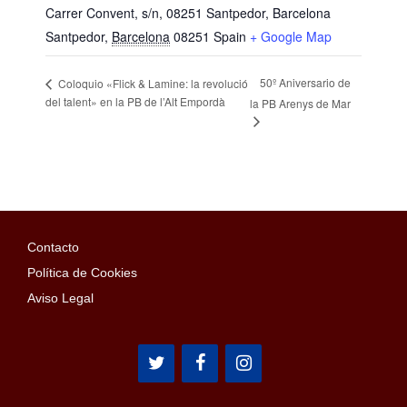
Carrer Convent, s/n, 08251 Santpedor, Barcelona
Santpedor
,
Barcelona
08251
Spain
+ Google Map
50º Aniversario de
Coloquio «Flick & Lamine: la revolució
del talent» en la PB de l’Alt Empordà
la PB Arenys de Mar
Contacto
Política de Cookies
Aviso Legal