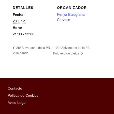
DETALLES
ORGANIZADOR
Penya Blaugrana
Fecha:
Cervello
20 junio
Hora:
21:00 - 23:00
22º Aniversario de la PB
28º Aniversario de la PB
Villalpando
Puigverd de Lleida
Contacto
Política de Cookies
Aviso Legal