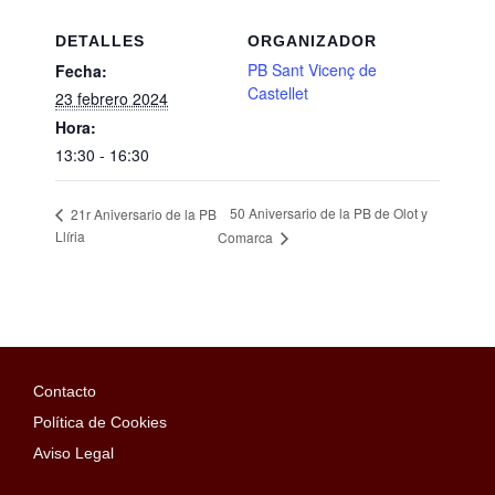
DETALLES
ORGANIZADOR
PB Sant Vicenç de
Fecha:
Castellet
23 febrero 2024
Hora:
13:30 - 16:30
50 Aniversario de la PB de Olot y
21r Aniversario de la PB
Llíria
Comarca
Contacto
Política de Cookies
Aviso Legal