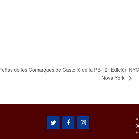
Peñas de les Comarques de Castelló de la PB
2ª Edición NYC
Nova York
A
0
E