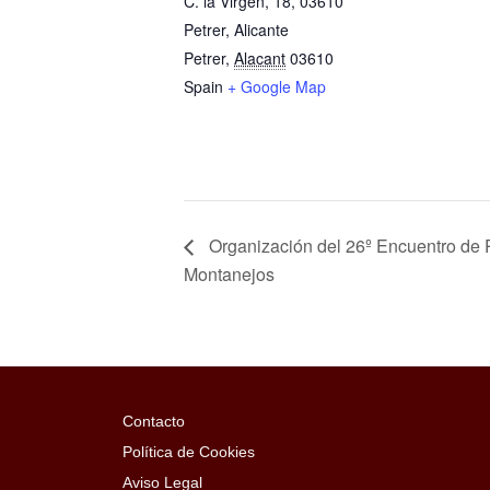
C. la Virgen, 18, 03610
Petrer, Alicante
Petrer
,
Alacant
03610
Spain
+ Google Map
Organización del 26º Encuentro de 
Montanejos
Contacto
Política de Cookies
Aviso Legal