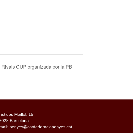
 Rivals CUP organizada por la PB
rístides Maillol, 15
8028 Barcelona
mail: penyes@confederaciopenyes.cat