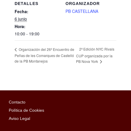
DETALLES
ORGANIZADOR
PB CASTELLANA
Fecha:
6 junio
Hora:
10:00 - 19:00
2ª Edición NYC Rivals
Organización del 26º Encuentro de
Peñas de les Comarques de Castelló
CUP organizada por la
de la PB Montanejos
PB Nova York
Contacto
Política de Cookies
Aviso Legal