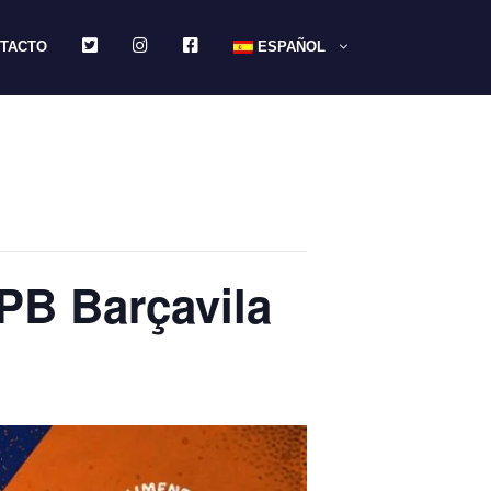
TWITTER
INSTAGRAM
FACEBOOK
TACTO
ESPAÑOL
 PB Barçavila