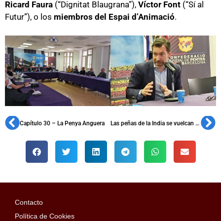
Ricard Faura
(“Dignitat Blaugrana”),
Víctor Font
(“Sí al
Futur”), o los
miembros del Espai d’Animació
.
Capítulo 30 – La Penya Anguera
Las peñas de la India se vuelcan con los Barça Legends en Bombay
Contacto
Política de Cookies