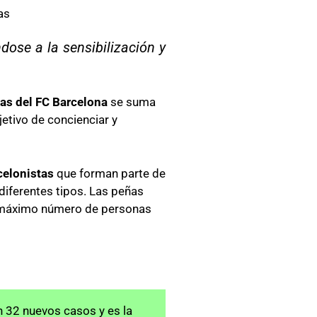
as
ose a la sensibilización y
as del FC Barcelona
se suma
etivo de concienciar y
rcelonistas
que forman parte de
 diferentes tipos. Las peñas
l máximo número de personas
32 nuevos casos y es la 