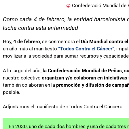
Confederació Mundial de 
Como cada 4 de febrero, la entidad barcelonista
lucha contra esta enfermedad
Hoy,
4 de febrero
, se conmemora el
Día Mundial contra e
un año más al manifiesto
“Todos Contra el Cáncer”
, impu
movilizar a la sociedad para sumar recursos y capacidade
A lo largo del año,
la Confederación Mundial de Peñas, su
nuestro colectivo
organizan y/o colaboran en iniciativas 
también colaboran en la
promoción y difusión de campañ
posible.
Adjuntamos el manifiesto de «Todos Contra el Cáncer»:
En 2030, uno de cada dos hombres y una de cada tres m