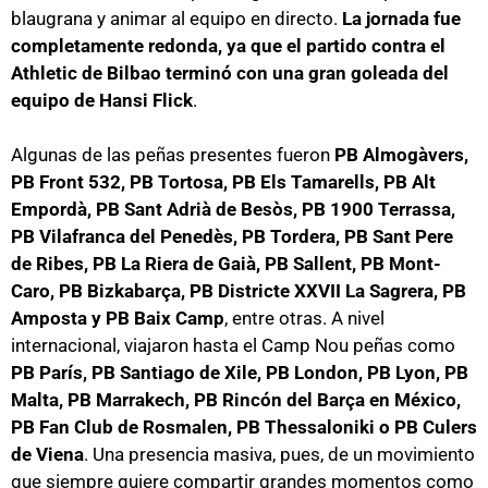
blaugrana y animar al equipo en directo.
La jornada fue
completamente redonda, ya que el partido contra el
Athletic de Bilbao terminó con una gran goleada del
equipo de Hansi Flick
.
Algunas de las peñas presentes fueron
PB Almogàvers,
PB Front 532, PB Tortosa, PB Els Tamarells, PB Alt
Empordà, PB Sant Adrià de Besòs, PB 1900 Terrassa,
PB Vilafranca del Penedès, PB Tordera, PB Sant Pere
de Ribes, PB La Riera de Gaià, PB Sallent, PB Mont-
Caro, PB Bizkabarça, PB Districte XXVII La Sagrera, PB
Amposta y PB Baix Camp
, entre otras. A nivel
internacional, viajaron hasta el Camp Nou peñas como
PB París, PB Santiago de Xile, PB London, PB Lyon, PB
Malta, PB Marrakech, PB Rincón del Barça en México,
PB Fan Club de Rosmalen, PB Thessaloniki o PB Culers
de Viena
. Una presencia masiva, pues, de un movimiento
que siempre quiere compartir grandes momentos como