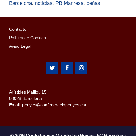
Barcelona
,
noticias
,
PB Manresa
,
peñas
Contacto
Política de Cookies
Aviso Legal
Arístides Maillol, 15
08028 Barcelona
Email: penyes@confederaciopenyes.cat
© 2026 Confederació Mundial de Penyes FC Barcelona