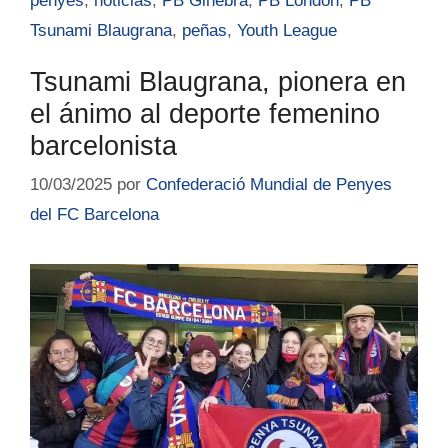
penyes
,
noticias
,
PB Ginebra
,
PB London
,
PB
Tsunami Blaugrana
,
peñas
,
Youth League
Tsunami Blaugrana, pionera en
el ánimo al deporte femenino
barcelonista
10/03/2025
por
Confederació Mundial de Penyes
del FC Barcelona