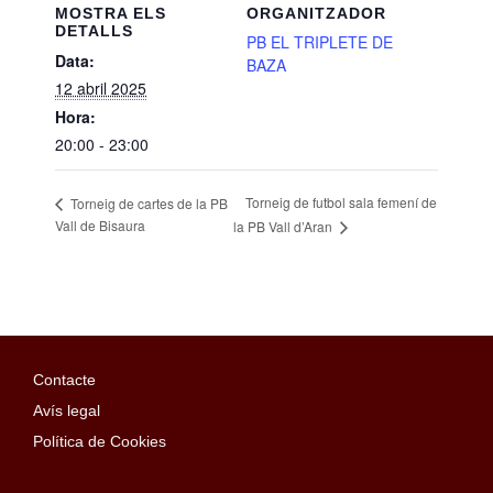
MOSTRA ELS
ORGANITZADOR
DETALLS
PB EL TRIPLETE DE
Data:
BAZA
12 abril 2025
Hora:
20:00 - 23:00
Torneig de futbol sala femení de
Torneig de cartes de la PB
Vall de Bisaura
la PB Vall d’Aran
Contacte
Avís legal
Política de Cookies