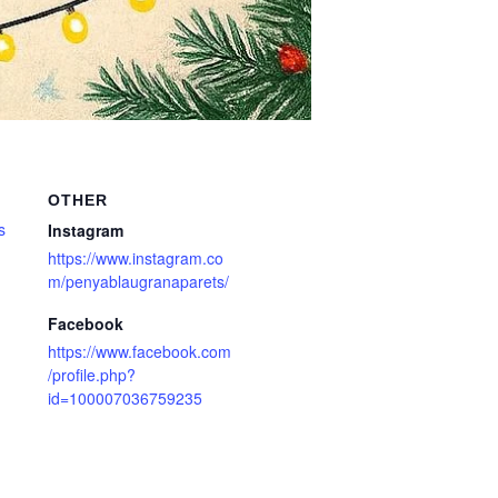
OTHER
s
Instagram
https://www.instagram.co
m/penyablaugranaparets/
Facebook
https://www.facebook.com
/profile.php?
id=100007036759235