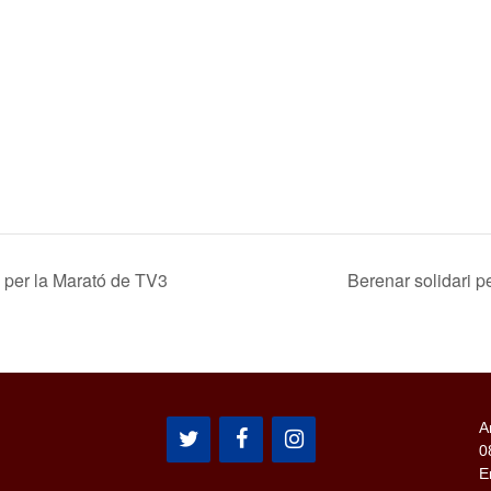
 per la Marató de TV3
Berenar solidari p
A
0
E