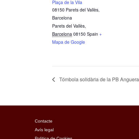
Plaça de la Vila
08150 Parets del Vallès,
Barcelona
Parets del Vallès
,
Barcelona
08150
Spain
+
Mapa de Google
Tómbola solidària de la PB Anguera
Contacte
Avís legal
Política de Cookies