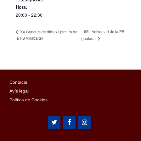
Hora:
20:00 - 22:30
65è Aniversari de la PB
XX Concurs de dibuix i pintura de
la PB Villabalter
Igualada
Contacte
Avís legal
Política de Cookies