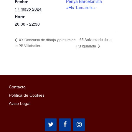
Penya Barcelonista
Fecha:
«Els Tamarells»
17 mayo 2024
Hora:
20:00 - 22:30
65 Aniversario de la
XX Concurso de dibujo y pintura de
la PB Villabalter
PB Igualada
Contacto
Política de Cookies
Aviso Legal