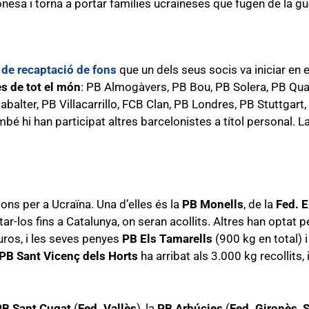
nesa i torna a portar famílies ucraïneses que fugen de la gu
de recaptació de fons
que un dels seus socis va iniciar en e
es de tot el món
: PB Almogàvers, PB Bou, PB Solera, PB Quart
abalter, PB Villacarrillo, FCB Clan, PB Londres, PB Stuttgart
é hi han participat altres barcelonistes a títol personal.
ns per a Ucraïna. Una d’elles és la
PB Monells
, de la
Fed. 
tar-los fins a Catalunya, on seran acollits. Altres han optat 
ros, i les seves penyes
PB Els Tamarells
(900 kg en total) 
PB Sant Vicenç dels Horts
ha arribat als 3.000 kg recollits,
PB Sant Cugat
(
Fed. Vallès
), la
PB Arbúcies
(
Fed. Gironès, S