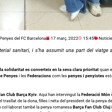
Penyes del FC Barcelona
17 març, 2022
15:45
Notíci
terial sanitari, i s’ha assumit una part del viatge
la solidaritat es converteix en la seva clara prioritat
quan e
de Penyes
i les
Federacions
com les
penyes i penyistes
esta
Fan Club Barça Kyiv
. Aquí han intervingut la
Federació Món
i
l trasllat de la dona, filles i néta del president de la penya de
Han col·laborat també la penya romanesa
Barça Fan Club Cluj