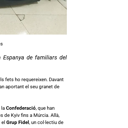
es
 a Espanya de familiars del
ls fets ho requereixen. Davant
n aportant el seu granet de
 la
Confederació
, que han
s de Kyiv fins a Múrcia. Allà,
i el
Grup Fidel
, un col·lectiu de