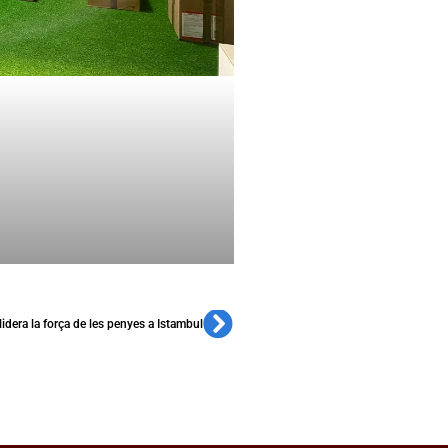
dera la força de les penyes a Istambul