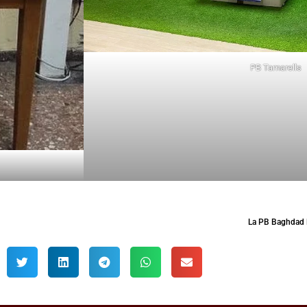
PB Tamarells
La PB Baghdad li