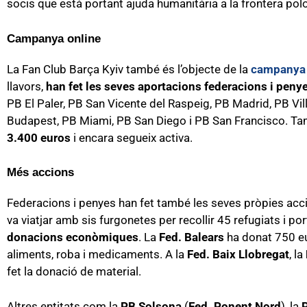
socis que està portant ajuda humanitària a la frontera polo
Campanya online
La Fan Club Barça Kyiv també és l’objecte de la
campanya 
llavors,
han fet les seves aportacions federacions i peny
PB El Paler, PB San Vicente del Raspeig, PB Madrid, PB Vill
Budapest, PB Miami, PB San Diego i PB San Francisco. Tamb
3.400 euros
i encara segueix activa.
Més accions
Federacions i penyes han fet també les seves pròpies accio
va viatjar amb sis furgonetes per recollir 45 refugiats i por
donacions econòmiques
. La
Fed. Balears
ha donat 750 eu
aliments, roba i medicaments. A la
Fed. Baix Llobregat
, la
fet la donació de material.
Altres entitats com la
PB Solsona
(
Fed. Ponent Nord
), la