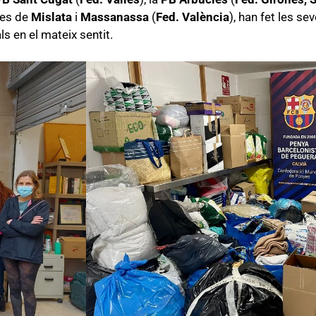
yes de
Mislata
i
Massanassa
(
Fed. València
), han fet les se
ls en el mateix sentit.