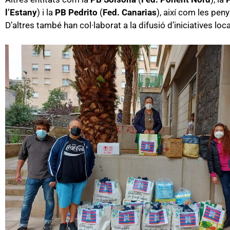
l’Estany
) i la
PB Pedrito
(
Fed. Canarias
), així com les pen
D’altres també han col·laborat a la difusió d’iniciatives loca