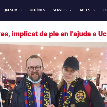
QUI SOM
NOTÍCIES
SERVEIS
ACTES
C
s, implicat de ple en l’ajuda a U