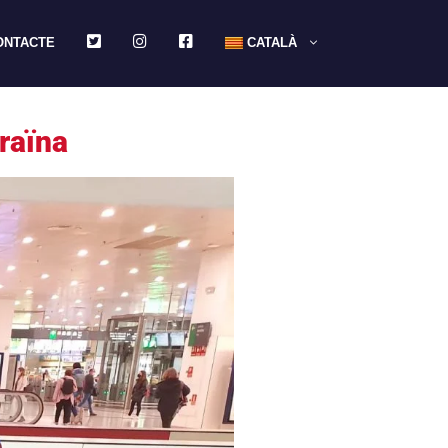
TWITTER
INSTAGRAM
FACEBOOK
ONTACTE
CATALÀ
craïna