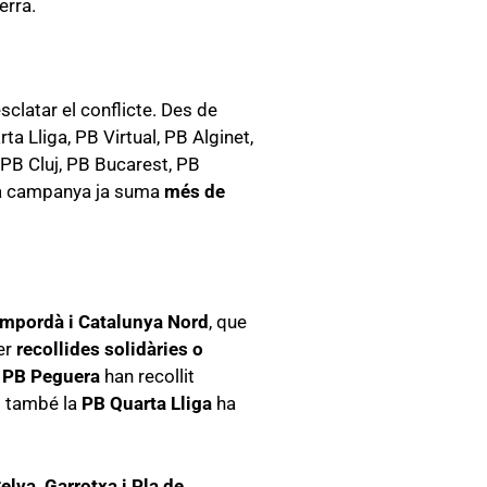
erra.
sclatar el conflicte. Des de
a Lliga, PB Virtual, PB Alginet,
, PB Cluj, PB Bucarest, PB
 La campanya ja suma
més de
Empordà i Catalunya Nord
, que
per
recollides solidàries o
i
PB Peguera
han recollit
 i també la
PB Quarta Lliga
ha
elva, Garrotxa i Pla de