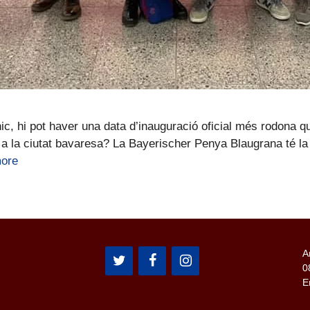
c, hi pot haver una data d’inauguració oficial més rodona q
a la ciutat bavaresa? La Bayerischer Penya Blaugrana té la 
ore
A
0
E