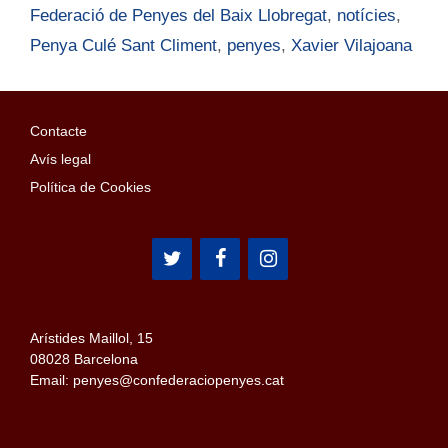
Federació de Penyes del Baix Llobregat
,
notícies
,
Penya Culé Sant Climent
,
penyes
,
Xavier Vilajoana
Contacte
Avís legal
Política de Cookies
Arístides Maillol, 15
08028 Barcelona
Email: penyes@confederaciopenyes.cat