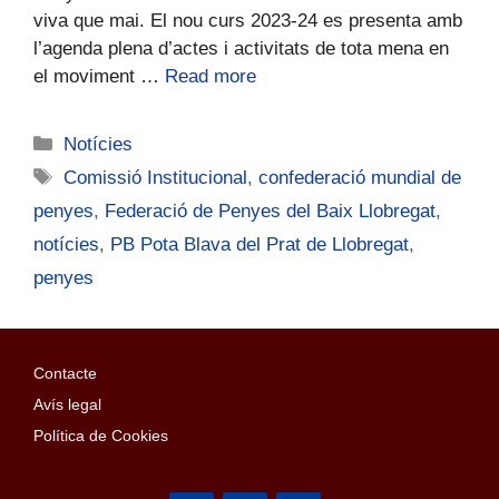
viva que mai. El nou curs 2023-24 es presenta amb
l’agenda plena d’actes i activitats de tota mena en
el moviment …
Read more
Notícies
Comissió Institucional
,
confederació mundial de
penyes
,
Federació de Penyes del Baix Llobregat
,
notícies
,
PB Pota Blava del Prat de Llobregat
,
penyes
Contacte
Avís legal
Política de Cookies